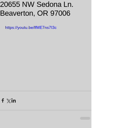
20655 NW Sedona Ln.
Beaverton, OR 97006
https://youtu.be/lfME7ns7I3c