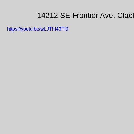
14212 SE Frontier Ave. Cla
https://youtu.be/wLJThI43TI0